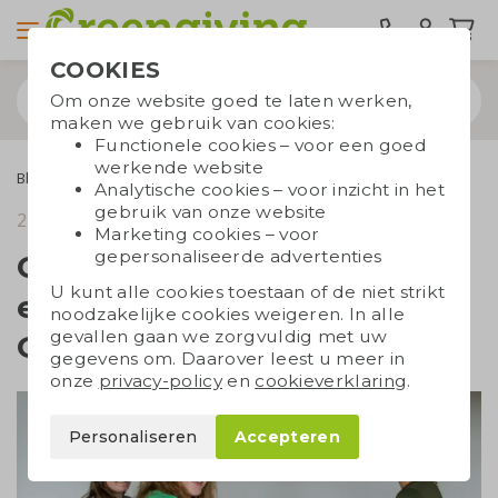
COOKIES
Om onze website goed te laten werken,
maken we gebruik van cookies:
Functionele cookies – voor een goed
werkende website
Blogs
Collega's Joanne, Mariëlle en Marian over hun baan bij Greengiving
Analytische cookies – voor inzicht in het
gebruik van onze website
2 oktober 2023
leestijd 4 min.
Marketing cookies – voor
gepersonaliseerde advertenties
Collega's Joanne, Mariëlle
U kunt alle cookies toestaan of de niet strikt
en Marian over hun baan bij
noodzakelijke cookies weigeren. In alle
gevallen gaan we zorgvuldig met uw
Greengiving
gegevens om. Daarover leest u meer in
onze
privacy-policy
en
cookieverklaring
.
Personaliseren
Accepteren