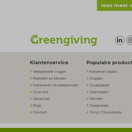
lees meer 
Klantenservice
Populaire produc
Veelgestelde vragen
Katoenen tassen
Bestellen en betalen
Dopper
Aanleveren drukbestanden
Groeipapier
Over ons
Jute tassen
Vacatures
Pennen
Blog
Zaadzakjes
Contact
Tony's Chocolonely