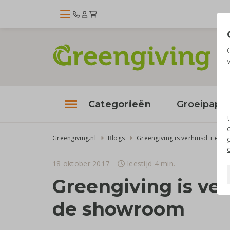
Categorieën
Groeipapie
Greengiving.nl
Blogs
18 oktober 2017
leestijd 4 min.
Greengiving is ver
de showroom