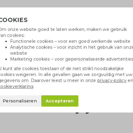
COOKIES
Om onze website goed te laten werken, maken we gebruik
Hulpli
van cookies:
in
Functionele cookies – voor een goed werkende website
Analytische cookies – voor inzicht in het gebruik van onz
website
Marketing cookies – voor gepersonaliseerde advertentie
r
Katoenen tassen
Pennen
Dopp
U kunt alle cookies toestaan of de niet strikt noodzakelijke
cookies weigeren. In alle gevallen gaan we zorgvuldig met uw
Greengiving is verhuisd + een kijkje in de showroom
gegevens om. Daarover leest u meer in onze
privacy-policy
e
cookieverklaring
.
Personaliseren
Accepteren
huisd + een kijkje in