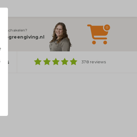
0
jn inschakelen?
fo@greengiving.nl
e
s
ers
378 reviews
n