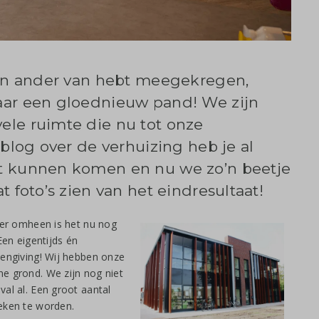
n en ander van hebt meegekregen,
aar een gloednieuw pand! We zijn
ele ruimte die nu tot onze
 blog over de verhuizing heb je al
ft kunnen komen en nu we zo’n beetje
t foto’s zien van het eindresultaat!
, er omheen is het nu nog
n eigentijds én
eengiving! Wij hebben onze
e grond. We zijn nog niet
al al. Een groot aantal
keken te worden.