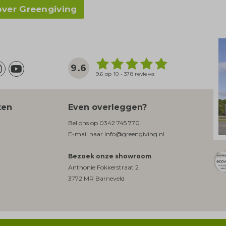
over Greengiving
9.6
9.6 op 10 - 378 reviews
ten
Even overleggen?
Bel ons op
0342 745 770
E-mail naar
info@greengiving.nl
Bezoek onze showroom
Anthonie Fokkerstraat 2
3772 MR Barneveld