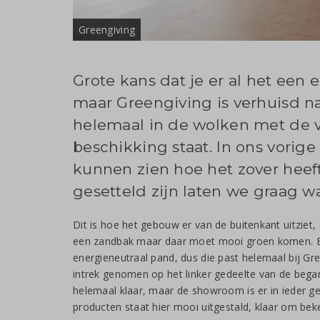
Greengiving
Grote kans dat je er al het ee
maar Greengiving is verhuisd n
helemaal in de wolken met de v
beschikking staat. In ons vorige
kunnen zien hoe het zover hee
gesetteld zijn laten we graag wa
Dit is hoe het gebouw er van de buitenkant uitziet
een zandbak maar daar moet mooi groen komen. Ee
energieneutraal pand, dus die past helemaal bij Gr
intrek genomen op het linker gedeelte van de began
helemaal klaar, maar de showroom is er in ieder gev
producten staat hier mooi uitgestald, klaar om be