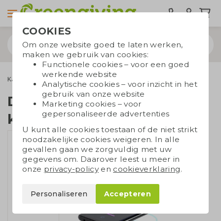
COOKIES
Om onze website goed te laten werken,
maken we gebruik van cookies:
Functionele cookies – voor een goed
werkende website
Kantoorartikelen
Bureauartikelen
Draadloze oplader kurk
Analytische cookies – voor inzicht in het
gebruik van onze website
Draadloze oplader
Marketing cookies – voor
gepersonaliseerde advertenties
kurk
U kunt alle cookies toestaan of de niet strikt
noodzakelijke cookies weigeren. In alle
gevallen gaan we zorgvuldig met uw
gegevens om. Daarover leest u meer in
onze
privacy-policy
en
cookieverklaring
.
Personaliseren
Accepteren