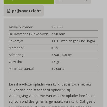
prijsoverzicht
Artikelnummer:
996699
Drukafmeting
Bovenkant
:
ø 50 mm
Levertijd:
11-15 werkdagen (incl. logo)
Materiaal:
Kurk
Afmeting:
ø 9.8 x 0.6 cm
Gewicht:
36 gr.
Minimaal aantal:
50 stuks
Een draadloze oplader van kurk, dat is toch nét iets
leuker dan een standaard oplader? Bij
Greengiving vinden we van wel. De oplader heeft een
stijlvol rond design en is gemaakt van kurk. Dat geeft