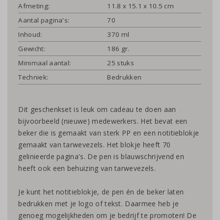
Afmeting:
11.8 x 15.1 x 10.5 cm
Aantal pagina's:
70
Inhoud:
370 ml
Gewicht:
186 gr.
Minimaal aantal:
25 stuks
Techniek:
Bedrukken
Dit geschenkset is leuk om cadeau te doen aan
bijvoorbeeld (nieuwe) medewerkers. Het bevat een
beker die is gemaakt van sterk PP en een notitieblokje
gemaakt van tarwevezels. Het blokje heeft 70
gelinieerde pagina's. De pen is blauwschrijvend en
heeft ook een behuizing van tarwevezels.
Je kunt het notitieblokje, de pen én de beker laten
bedrukken met je logo of tekst. Daarmee heb je
genoeg mogelijkheden om je bedrijf te promoten! De