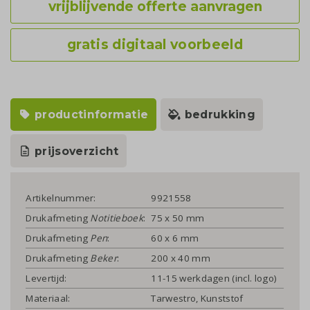
vrijblijvende offerte aanvragen
gratis digitaal voorbeeld
productinformatie
bedrukking
prijsoverzicht
Artikelnummer:
9921558
Drukafmeting
Notitieboek
:
75 x 50 mm
Drukafmeting
Pen
:
60 x 6 mm
Drukafmeting
Beker
:
200 x 40 mm
Levertijd:
11-15 werkdagen (incl. logo)
Materiaal:
Tarwestro, Kunststof