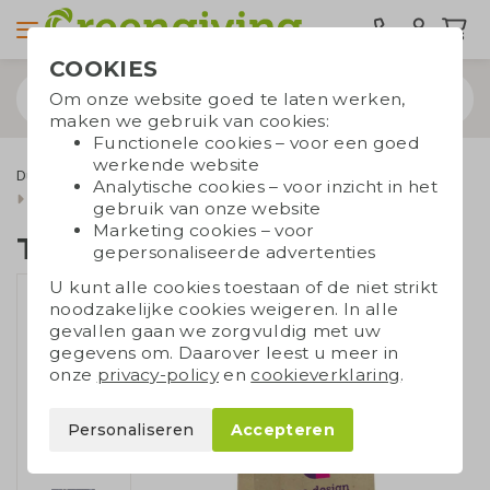
COOKIES
Om onze website goed te laten werken,
maken we gebruik van cookies:
Functionele cookies – voor een goed
werkende website
Duurzame tassen
Draagtassen
Papieren tassen
Analytische cookies – voor inzicht in het
Gerecyclede papieren tassen
Tas graspapier groot
gebruik van onze website
Marketing cookies – voor
Tas graspapier groot
gepersonaliseerde advertenties
U kunt alle cookies toestaan of de niet strikt
noodzakelijke cookies weigeren. In alle
gevallen gaan we zorgvuldig met uw
gegevens om. Daarover leest u meer in
onze
privacy-policy
en
cookieverklaring
.
Personaliseren
Accepteren