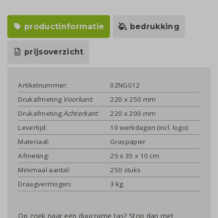
productinformatie
bedrukking
prijsoverzicht
Artikelnummer:
0ZNG012
Drukafmeting
Voorkant
:
220 x 250 mm
Drukafmeting
Achterkant
:
220 x 200 mm
Levertijd:
10 werkdagen (incl. logo)
Materiaal:
Graspapier
Afmeting:
25 x 35 x 10 cm
Minimaal aantal:
250 stuks
Draagvermogen:
3 kg
Op zoek naar een duurzame tas? Stop dan met