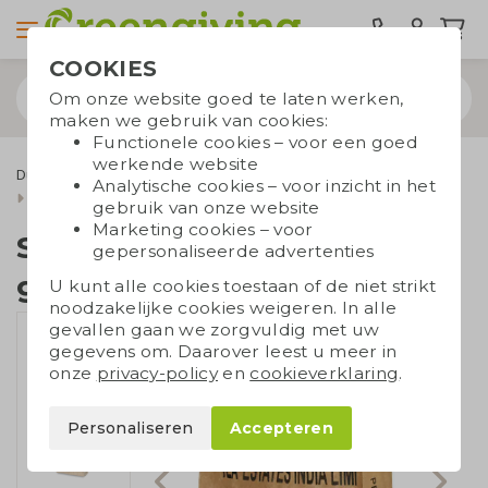
COOKIES
Om onze website goed te laten werken,
maken we gebruik van cookies:
Functionele cookies – voor een goed
werkende website
Duurzame tassen
Draagtassen
Gerecyclede tassen
Analytische cookies – voor inzicht in het
Shopper theezakken groot
gebruik van onze website
Marketing cookies – voor
Shopper theezakken
gepersonaliseerde advertenties
groot
U kunt alle cookies toestaan of de niet strikt
noodzakelijke cookies weigeren. In alle
gevallen gaan we zorgvuldig met uw
gegevens om. Daarover leest u meer in
onze
privacy-policy
en
cookieverklaring
.
Personaliseren
Accepteren