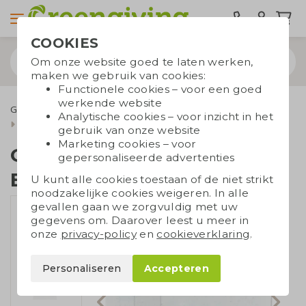
COOKIES
Om onze website goed te laten werken,
maken we gebruik van cookies:
Functionele cookies – voor een goed
werkende website
Groeipapier
Onbedrukt groeipapier
Analytische cookies – voor inzicht in het
Groeipapier envelop EA5 onbedrukt
gebruik van onze website
Marketing cookies – voor
Groeipapier envelop
gepersonaliseerde advertenties
EA5 onbedrukt
U kunt alle cookies toestaan of de niet strikt
noodzakelijke cookies weigeren. In alle
gevallen gaan we zorgvuldig met uw
gegevens om. Daarover leest u meer in
onze
privacy-policy
en
cookieverklaring
.
Personaliseren
Accepteren