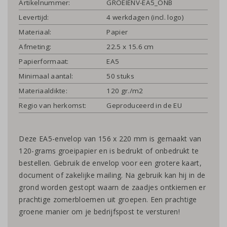
Artikelnummer:
GROEIENV-EA5_ONB
Levertijd:
4 werkdagen (incl. logo)
Materiaal:
Papier
Afmeting:
22.5 x 15.6 cm
Papierformaat:
EA5
Minimaal aantal:
50 stuks
Materiaaldikte:
120 gr./m2
Regio van herkomst:
Geproduceerd in de EU
Deze EA5-envelop van 156 x 220 mm is gemaakt van
120-grams groeipapier en is bedrukt of onbedrukt te
bestellen. Gebruik de envelop voor een grotere kaart,
document of zakelijke mailing. Na gebruik kan hij in de
grond worden gestopt waarn de zaadjes ontkiemen er
prachtige zomerbloemen uit groepen. Een prachtige
groene manier om je bedrijfspost te versturen!