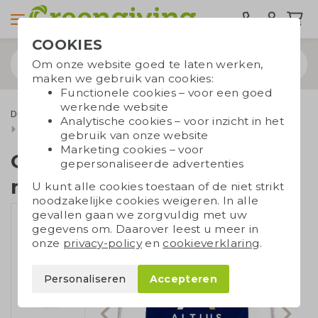
COOKIES
Om onze website goed te laten werken,
maken we gebruik van cookies:
Functionele cookies – voor een goed
werkende website
Duurzame tassen
Draagtassen
Katoenen tassen
Analytische cookies – voor inzicht in het
Katoenen rugzakjes
Gerecyclede rugzak met trekkoord
gebruik van onze website
Marketing cookies – voor
Gerecyclede rugzak
gepersonaliseerde advertenties
met trekkoord
U kunt alle cookies toestaan of de niet strikt
noodzakelijke cookies weigeren. In alle
gevallen gaan we zorgvuldig met uw
gegevens om. Daarover leest u meer in
onze
privacy-policy
en
cookieverklaring
.
Personaliseren
Accepteren