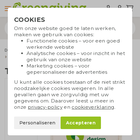
COOKIES
Om onze website goed te laten werken,
maken we gebruik van cookies:
Functionele cookies – voor een goed
werkende website
Duurzame tassen
Draagtassen
Katoenen tassen
Analytische cookies – voor inzicht in het
Ecru katoenen tassen
Tas met franjes
gebruik van onze website
Marketing cookies – voor
Tas met franjes
gepersonaliseerde advertenties
U kunt alle cookies toestaan of de niet strikt
noodzakelijke cookies weigeren. In alle
gevallen gaan we zorgvuldig met uw
gegevens om. Daarover leest u meer in
onze
privacy-policy
en
cookieverklaring
.
Personaliseren
Accepteren