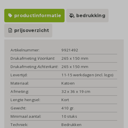
productinformatie
bedrukking
prijsoverzicht
Artikelnummer:
9921492
Drukafmeting
Voorkant
:
265 x 150 mm
Drukafmeting
Achterkant
:
265 x 150 mm
Levertijd:
11-15 werkdagen (incl. logo)
Materiaal:
Katoen
Afmeting:
32 x 36 x 19 cm
Lengte hengsel:
Kort
Gewicht:
410 gr.
Minimaal aantal:
10 stuks
Techniek:
Bedrukken