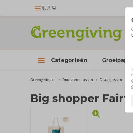
Categorieën
Groeipapie
Greengiving.nl
Duurzame tassen
Draagtassen
Ka
Big shopper Fairt