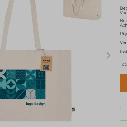
Bed
Voo
Bed
Ach
Pri
Ver
Ins
Tot