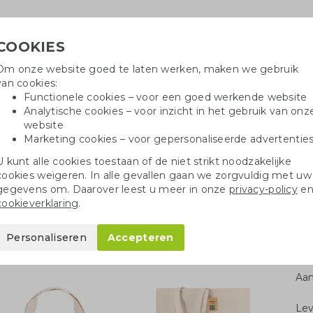
COOKIES
Om onze website goed te laten werken, maken we gebruik
H
van cookies:
Functionele cookies – voor een goed werkende website
Analytische cookies – voor inzicht in het gebruik van onz
website
Marketing cookies – voor gepersonaliseerde advertentie
r
Katoenen tassen
Pennen
Dopp
U kunt alle cookies toestaan of de niet strikt noodzakelijke
cookies weigeren. In alle gevallen gaan we zorgvuldig met uw
toenen tassen
Fairtrade katoenen tassen
Big shopper Fairtrade
gegevens om. Daarover leest u meer in onze
privacy-policy
e
cookieverklaring
.
rade
Personaliseren
Accepteren
Aan
Le