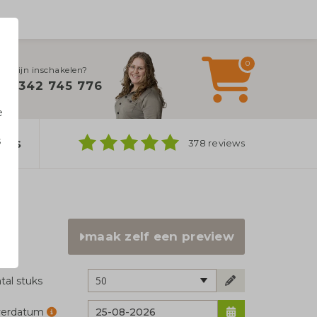
0
ulplijn inschakelen?
0342 745 776
e
s
ers
378 reviews
n
maak zelf een preview
50
tal stuks
verdatum