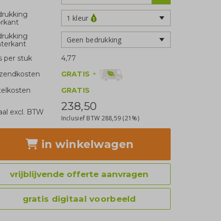
rukking
1 kleur
rkant
rukking
Geen bedrukking
terkant
js per stuk
4,77
GRATIS
+
zendkosten
telkosten
GRATIS
238,50
aal excl. BTW
Inclusief BTW
288,59
(21%)
in winkelwagen
vrijblijvende offerte aanvragen
gratis digitaal voorbeeld