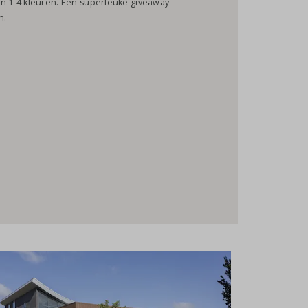
t in 1-4 kleuren. Een superleuke giveaway
n.