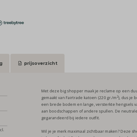
g
prijsoverzicht
Met deze big shopper maak je reclame op een duur
2
gemaakt van Fairtrade katoen (220 gr./m
), dus je 
een brede bodem en lange, versterkte hengsels va
aan boodschappen of andere spullen. De neutrale 
gegarandeerd bij iedere outfit.
cl.
Wil je je merk maximaal zichtbaar maken? Deze sh