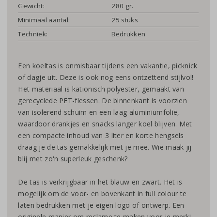
Gewicht:
280 gr.
Minimaal aantal:
25 stuks
Techniek:
Bedrukken
Een koeltas is onmisbaar tijdens een vakantie, picknick
of dagje uit. Deze is ook nog eens ontzettend stijlvol!
Het materiaal is kationisch polyester, gemaakt van
gerecyclede PET-flessen. De binnenkant is voorzien
van isolerend schuim en een laag aluminiumfolie,
waardoor drankjes en snacks langer koel blijven. Met
een compacte inhoud van 3 liter en korte hengsels
draag je de tas gemakkelijk met je mee. Wie maak jij
blij met zo'n superleuk geschenk?
De tas is verkrijgbaar in het blauw en zwart. Het is
mogelijk om de voor- en bovenkant in full colour te
laten bedrukken met je eigen logo of ontwerp. Een
originele manier om reclame te maken voor je merk!