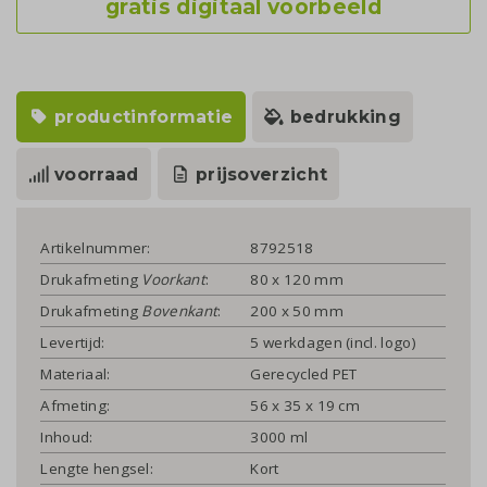
gratis digitaal voorbeeld
productinformatie
bedrukking
voorraad
prijsoverzicht
Artikelnummer:
8792518
Drukafmeting
Voorkant
:
80 x 120 mm
Drukafmeting
Bovenkant
:
200 x 50 mm
Levertijd:
5 werkdagen (incl. logo)
Materiaal:
Gerecycled PET
Afmeting:
56 x 35 x 19 cm
Inhoud:
3000 ml
Lengte hengsel:
Kort