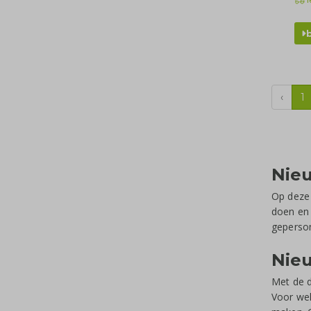
‹
1
Nieu
Op deze 
doen en 
geperson
Nie
Met de d
Voor wel