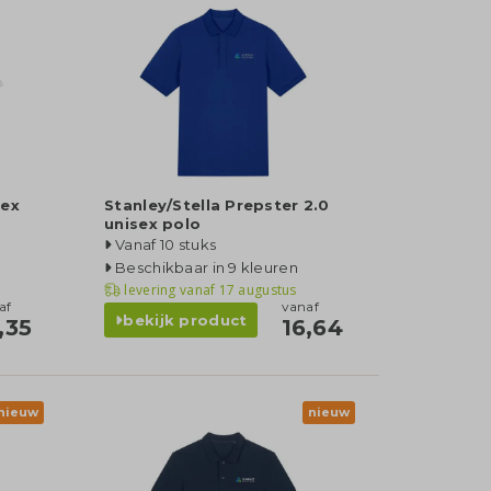
sex
Stanley/Stella Prepster 2.0
unisex polo
Vanaf 10 stuks
Beschikbaar in 9 kleuren
levering vanaf
17 augustus
af
vanaf
bekijk product
,35
16,64
nieuw
nieuw