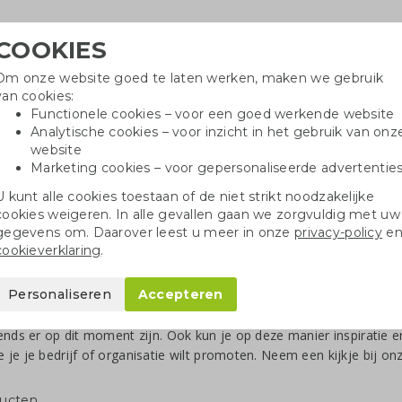
COOKIES
Om onze website goed te laten werken, maken we gebruik
Hulpli
van cookies:
in
Functionele cookies – voor een goed werkende website
Analytische cookies – voor inzicht in het gebruik van onz
website
Marketing cookies – voor gepersonaliseerde advertentie
r
Katoenen tassen
Pennen
Dopp
U kunt alle cookies toestaan of de niet strikt noodzakelijke
cookies weigeren. In alle gevallen gaan we zorgvuldig met uw
gegevens om. Daarover leest u meer in onze
privacy-policy
e
cookieverklaring
.
uw bij Greengiving
Personaliseren
Accepteren
ig voegen we nieuwe producten toe aan ons duurzame assortiment. 
ends er op dit moment zijn. Ook kun je op deze manier inspirati
je je bedrijf of organisatie wilt promoten. Neem een kijkje bij o
ducten