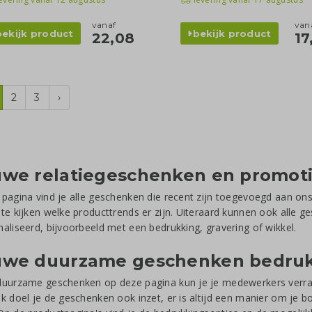
vanaf
van
bekijk product
bekijk product
22,08
17
2
3
›
we relatiegeschenken en promoti
pagina vind je alle geschenken die recent zijn toegevoegd aan ons
te kijken welke producttrends er zijn. Uiteraard kunnen ook alle 
aliseerd, bijvoorbeeld met een bedrukking, gravering of wikkel.
uwe duurzame geschenken bedru
uurzame geschenken op deze pagina kun je je medewerkers verrass
k doel je de geschenken ook inzet, er is altijd een manier om je b