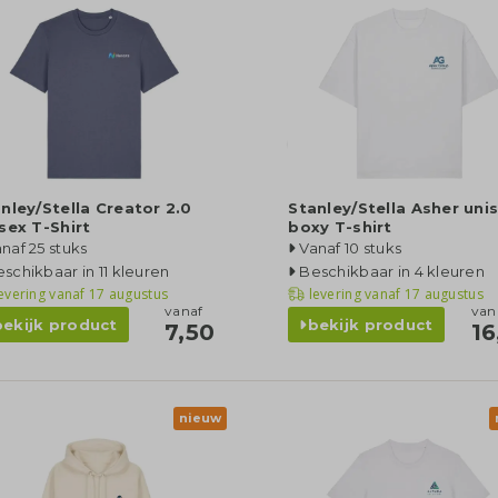
nley/Stella Creator 2.0
Stanley/Stella Asher uni
sex T-Shirt
boxy T-shirt
naf 25 stuks
Vanaf 10 stuks
schikbaar in 11 kleuren
Beschikbaar in 4 kleuren
evering vanaf
17 augustus
levering vanaf
17 augustus
vanaf
van
bekijk product
bekijk product
7,50
16
nieuw