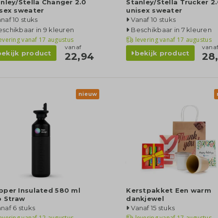
nley/Stella Changer 2.0
Stanley/Stella Trucker 2
isex sweater
unisex sweater
naf 10 stuks
Vanaf 10 stuks
schikbaar in 9 kleuren
Beschikbaar in 7 kleuren
evering vanaf
17 augustus
levering vanaf
17 augustus
vanaf
vana
bekijk product
bekijk product
22,94
28
nieuw
pper Insulated 580 ml
Kerstpakket Een warm
p Straw
dankjewel
naf 6 stuks
Vanaf 15 stuks
evering vanaf
12 augustus
levering vanaf
17 augustus