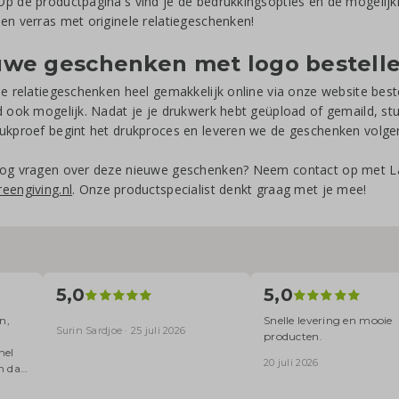
p de productpagina's vind je de bedrukkingsopties en de mogeli
en verras met originele relatiegeschenken!
uwe geschenken met logo bestell
de relatiegeschenken heel gemakkelijk online via onze website bestel
d ook mogelijk. Nadat je je drukwerk hebt geüpload of gemaild, stu
ukproef begint het drukproces en leveren we de geschenken volgen
nog vragen over deze nieuwe geschenken? Neem contact op met L
eengiving.nl
. Onze productspecialist denkt graag met je mee!
5,0
5,0
n,
Snelle levering en mooie
Surin Sardjoe · 25 juli 2026
producten.
nel
20 juli 2026
n dat