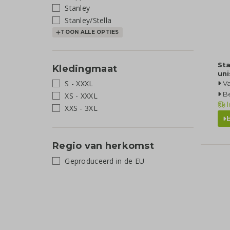
Stanley
Stanley/Stella
TOON ALLE OPTIES
Sta
Kledingmaat
un
S - XXXL
Va
Be
XS - XXXL
l
XXS - 3XL
Regio van herkomst
Geproduceerd in de EU