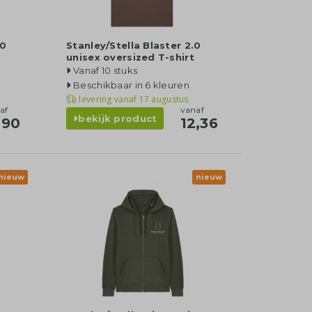
.0
Stanley/Stella Blaster 2.0
unisex oversized T-shirt
Vanaf 10 stuks
Beschikbaar in 6 kleuren
levering vanaf
17 augustus
af
vanaf
bekijk product
,90
12,36
nieuw
nieuw