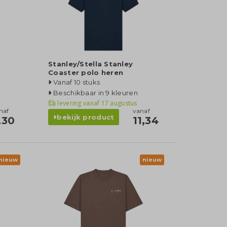
Stanley/Stella Stanley
Coaster polo heren
Vanaf 10 stuks
Beschikbaar in 9 kleuren
levering vanaf
17 augustus
naf
vanaf
bekijk product
,30
11,34
nieuw
nieuw