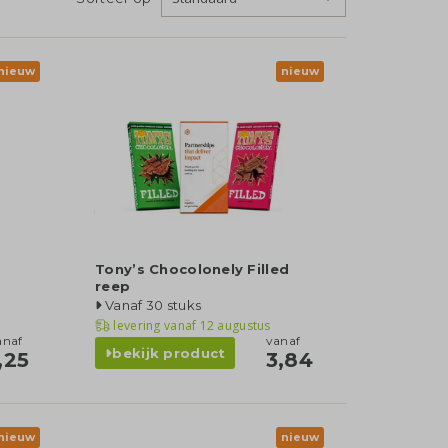
nieuw
nieuw
Tony’s Chocolonely Filled
reep
Vanaf 30 stuks
levering vanaf
12 augustus
anaf
vanaf
bekijk product
,25
3,84
nieuw
nieuw