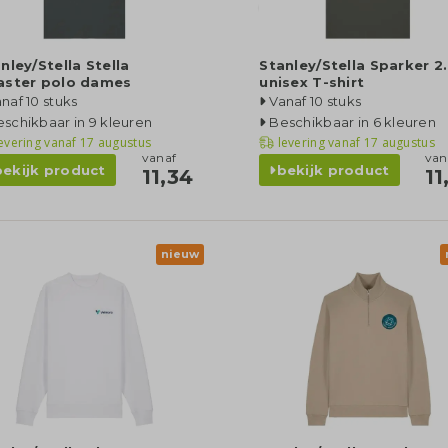
nley/Stella Stella
Stanley/Stella Sparker 2
aster polo dames
unisex T-shirt
naf 10 stuks
Vanaf 10 stuks
schikbaar in 9 kleuren
Beschikbaar in 6 kleuren
evering vanaf
17 augustus
levering vanaf
17 augustus
vanaf
van
bekijk product
bekijk product
11,34
11
nieuw