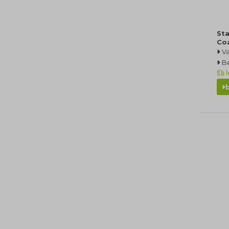
Sta
Co
Va
Be
l