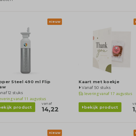
nieuw
per Steel 490 ml Flip
Kaart met koekje
raw
Vanaf 50 stuks
naf 12 stuks
levering vanaf
17 augustus
evering vanaf
11 augustus
vanaf
v
bekijk product
bekijk product
14,22
1
nieuw