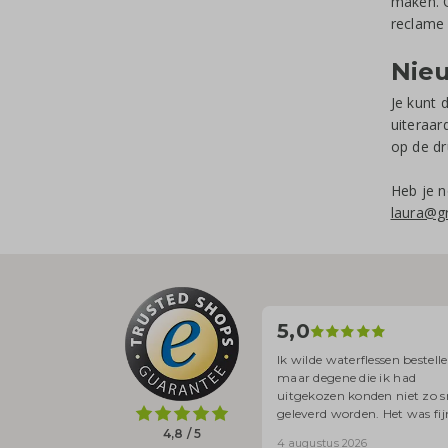
maken. O
reclame 
Nie
Je kunt 
uiteraar
op de dr
Heb je 
laura@gr
5,0
Ik wilde waterflessen bestelle
maar degene die ik had
uitgekozen konden niet zo s
geleverd worden. Het was fij
ik met iemand kon bellen en
4,8 / 5
4 augustus 2026