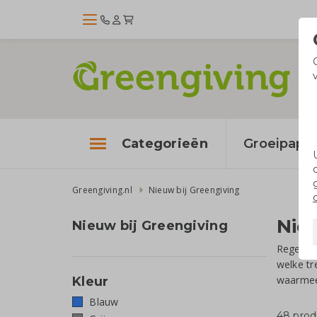
Categorieën
Groeipapie
Greengiving.nl
Nieuw bij Greengiving
Nie
Nieuw bij Greengiving
Regelmat
welke tr
waarmee 
Kleur
Blauw
48 pro