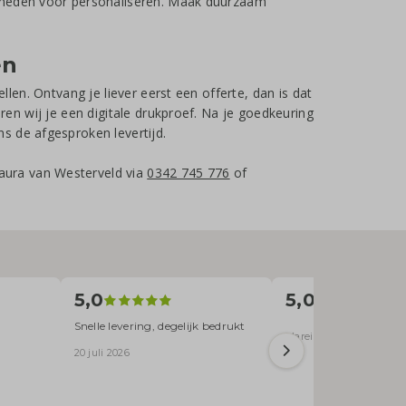
jkheden voor personaliseren. Maak duurzaam
en
len. Ontvang je liever eerst een offerte, dan is dat
ren wij je een digitale drukproef. Na je goedkeuring
s de afgesproken levertijd.
aura van Westerveld via
0342 745 776
of
5,0
5,0
Snelle levering, degelijk bedrukt
Mareille Stofberg · 20 ju
20 juli 2026