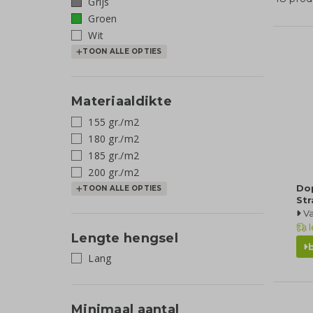
Grijs
Groen
Wit
TOON ALLE OPTIES
Materiaaldikte
155 gr./m2
180 gr./m2
185 gr./m2
200 gr./m2
Dop
TOON ALLE OPTIES
St
Va
l
Lengte hengsel
Lang
Minimaal aantal