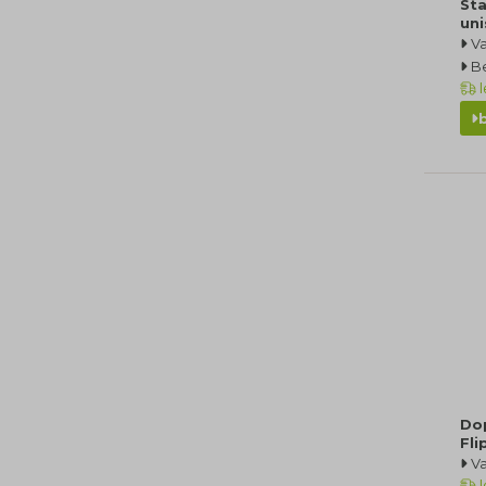
Sta
un
Va
Be
l
Do
Fli
Va
l