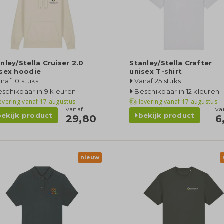
nley/Stella Cruiser 2.0
Stanley/Stella Crafter
isex hoodie
unisex T-shirt
naf 10 stuks
Vanaf 25 stuks
schikbaar in 9 kleuren
Beschikbaar in 12 kleuren
evering vanaf
17 augustus
levering vanaf
17 augustus
vanaf
va
bekijk product
bekijk product
29,80
6
nieuw