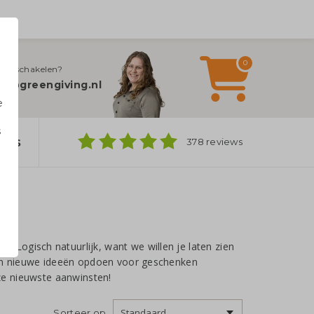
0
jn inschakelen?
fo@greengiving.nl
e
s
ers
378 reviews
n
Logisch natuurlijk, want we willen je laten zien
e en nieuwe ideeën opdoen voor geschenken
nze nieuwste aanwinsten!
Sorteer op