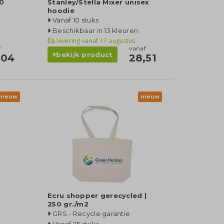
.0
Stanley/Stella Mixer unisex
hoodie
Vanaf 10 stuks
Beschikbaar in 13 kleuren
levering vanaf
17 augustus
f
vanaf
bekijk product
,04
28,51
nieuw
nieuw
Ecru shopper gerecycled |
250 gr./m2
GRS - Recycle garantie