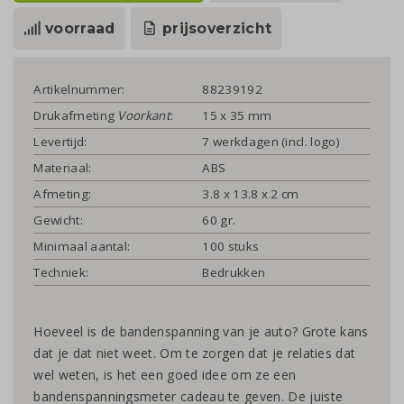
voorraad
prijsoverzicht
Artikelnummer:
88239192
Drukafmeting
Voorkant
:
15 x 35 mm
Levertijd:
7 werkdagen (incl. logo)
Materiaal:
ABS
Afmeting:
3.8 x 13.8 x 2 cm
Gewicht:
60 gr.
Minimaal aantal:
100 stuks
Techniek:
Bedrukken
Hoeveel is de bandenspanning van je auto? Grote kans
dat je dat niet weet. Om te zorgen dat je relaties dat
wel weten, is het een goed idee om ze een
bandenspanningsmeter cadeau te geven. De juiste