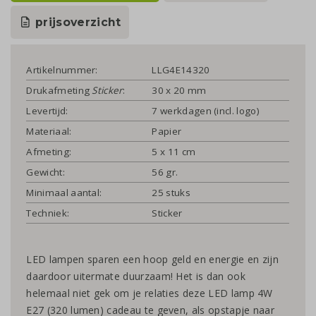
prijsoverzicht
Artikelnummer:
LLG4E14320
Drukafmeting
Sticker
:
30 x 20 mm
Levertijd:
7 werkdagen (incl. logo)
Materiaal:
Papier
Afmeting:
5 x 11 cm
Gewicht:
56 gr.
Minimaal aantal:
25 stuks
Techniek:
Sticker
LED lampen sparen een hoop geld en energie en zijn
daardoor uitermate duurzaam! Het is dan ook
helemaal niet gek om je relaties deze LED lamp 4W
E27 (320 lumen) cadeau te geven, als opstapje naar