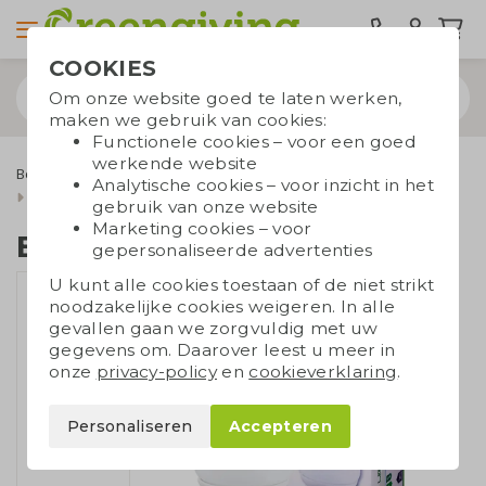
COOKIES
Om onze website goed te laten werken,
maken we gebruik van cookies:
Functionele cookies – voor een goed
werkende website
Bespaarproducten
Overige bespaarproducten
Analytische cookies – voor inzicht in het
E27 LED lamp in doosje
gebruik van onze website
Marketing cookies – voor
E27 LED lamp in doosje
gepersonaliseerde advertenties
U kunt alle cookies toestaan of de niet strikt
noodzakelijke cookies weigeren. In alle
gevallen gaan we zorgvuldig met uw
gegevens om. Daarover leest u meer in
onze
privacy-policy
en
cookieverklaring
.
Personaliseren
Accepteren