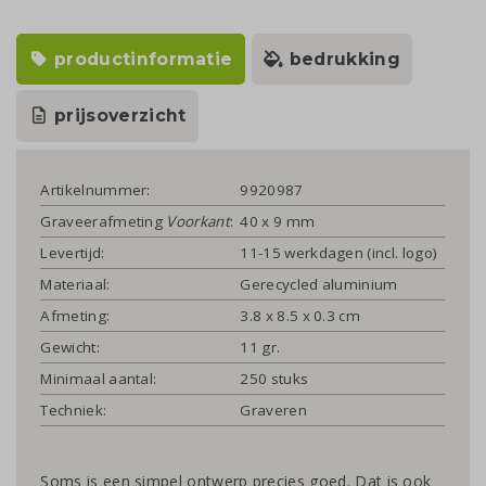
productinformatie
bedrukking
prijsoverzicht
Artikelnummer:
9920987
Graveerafmeting
Voorkant
:
40 x 9 mm
Levertijd:
11-15 werkdagen (incl. logo)
Materiaal:
Gerecycled aluminium
Afmeting:
3.8 x 8.5 x 0.3 cm
Gewicht:
11 gr.
Minimaal aantal:
250 stuks
Techniek:
Graveren
Soms is een simpel ontwerp precies goed. Dat is ook