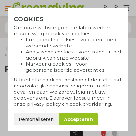
COOKIES
Om onze website goed te laten werken,
maken we gebruik van cookies:
Functionele cookies – voor een goed
werkende website
Home & Living
Keuken relatiegeschenken
Analytische cookies – voor inzicht in het
Overige keukenartikelen
Flesopener gerecycled
gebruik van onze website
Marketing cookies – voor
Flesopener gerecycled
gepersonaliseerde advertenties
U kunt alle cookies toestaan of de niet strikt
noodzakelijke cookies weigeren. In alle
gevallen gaan we zorgvuldig met uw
gegevens om. Daarover leest u meer in
onze
privacy-policy
en
cookieverklaring
.
Personaliseren
Accepteren