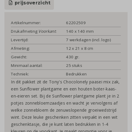
prijsoverzicht
Artikelnummer:
62202509
Drukafmeting
Voorkant
:
140 x 140 mm
Levertijd:
7 werkdagen (incl. logo)
Afmeting:
12 x 21 x 8 cm
Gewicht:
430 gr.
Minimaal aantal:
25 stuks
Techniek:
Bedrukken
In dit pakket zit de Tony's Chocolonely paasei mix zak,
een Sunflower plantgame en een houten boter-kaas-
en-eieren set. Bij de Sunflower plantgame plant je in 2
potjes zonnebloemzaadjes en wacht je vervolgens af
welke zonnebloem de zenuwslopende groeiwedstrijd
wint. Deze leuke geschenken zitten verpakt in een wit
geschenktasje, die je kunt laten bedrukken in 1-4
kleuren op de voorkant. Je maakt promotie voor je