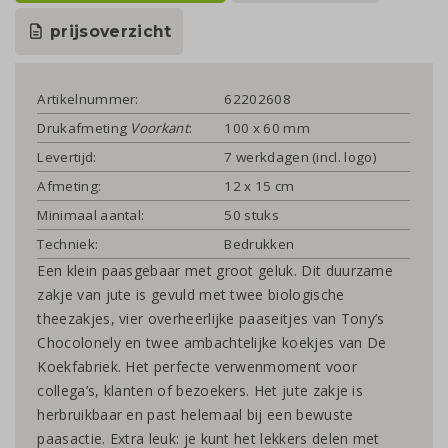
prijsoverzicht
Artikelnummer:
62202608
Drukafmeting
Voorkant
:
100 x 60 mm
Levertijd:
7 werkdagen (incl. logo)
Afmeting:
12 x 15 cm
Minimaal aantal:
50 stuks
Techniek:
Bedrukken
Een klein paasgebaar met groot geluk. Dit duurzame
zakje van jute is gevuld met twee biologische
theezakjes, vier overheerlijke paaseitjes van Tony’s
Chocolonely en twee ambachtelijke koekjes van De
Koekfabriek. Het perfecte verwenmoment voor
collega’s, klanten of bezoekers. Het jute zakje is
herbruikbaar en past helemaal bij een bewuste
paasactie. Extra leuk: je kunt het lekkers delen met