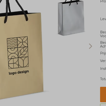
Pro
Le
Bed
Voo
Bed
Ach
Pri
Ver
Ins
Tot