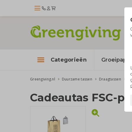
Categorieën
Groeipapie
Greengiving.nl
Duurzame tassen
Draagtassen
Pa
Cadeautas FSC-pa