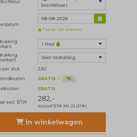
ductkleur
beschikbaar)
verdatum
Tijdelijk niet leverbaar
rukking
1 kleur
rkant
rukking
Geen bedrukking
terkant
js per stuk
2,82
GRATIS
+
zendkosten
telkosten
GRATIS
282,-
aal excl. BTW
Inclusief BTW
341,22
(21%)
in winkelwagen