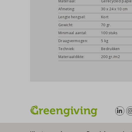
Materiaal:
Gerecycled papie
Afmeting:
30 x 24 x 10 cm
Lengte hengsel:
Kort
Gewicht:
70 gr.
Minimaal aantal:
100 stuks
Draagvermogen:
5 kg
Techniek:
Bedrukken
Materiaaldikte:
200 gr./m2