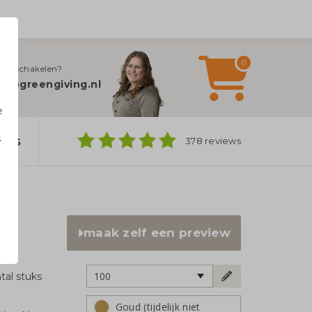
0
jn inschakelen?
fo@greengiving.nl
e
s
ers
378 reviews
n
maak zelf een preview
100
tal stuks
Goud (tijdelijk niet