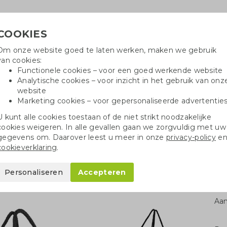
COOKIES
Om onze website goed te laten werken, maken we gebruik
Hulpli
van cookies:
in
Functionele cookies – voor een goed werkende website
Analytische cookies – voor inzicht in het gebruik van onz
website
Marketing cookies – voor gepersonaliseerde advertentie
r
Katoenen tassen
Pennen
Dopp
U kunt alle cookies toestaan of de niet strikt noodzakelijke
cookies weigeren. In alle gevallen gaan we zorgvuldig met uw
pieren tassen
Luxe papieren tassen
Cadeautas FSC-papier
gegevens om. Daarover leest u meer in onze
privacy-policy
e
cookieverklaring
.
pier
Personaliseren
Accepteren
Aan