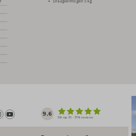
r
Draagvermogen 5 kg
9.6
9.6 op 10 - 378 reviews