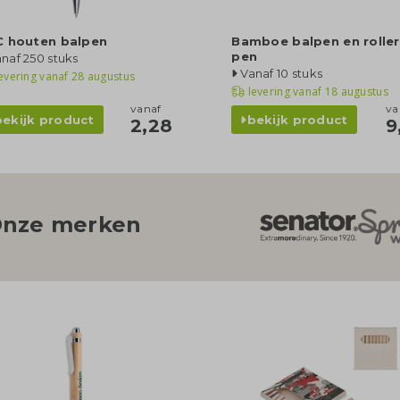
C houten balpen
Bamboe balpen en roller
pen
naf 250 stuks
Vanaf 10 stuks
evering vanaf
28 augustus
levering vanaf
18 augustus
vanaf
va
bekijk product
bekijk product
2,28
9
nze merken