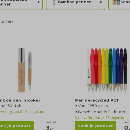
Bamboe pennen
Sen
ennen
ducten
mboe pen in koker
Pen gerecycled PET
naf 50 stuks
Vanaf 250 stuks
evering vanaf
18 augustus
Beschikbaar in 11 kleuren
levering vanaf
25 augustus
vanaf
va
bekijk product
bekijk product
3,-
0