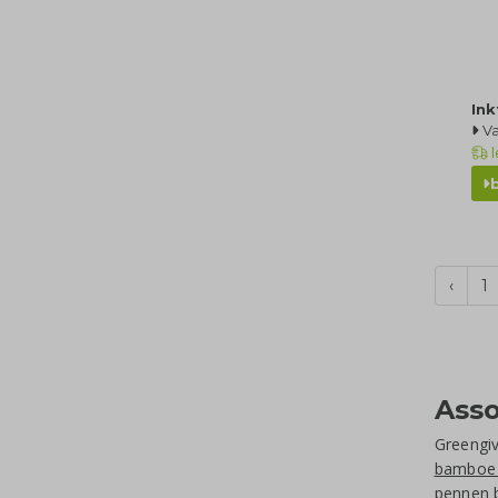
In
Va
l
‹
1
Ass
Greengiv
bamboe
pennen 