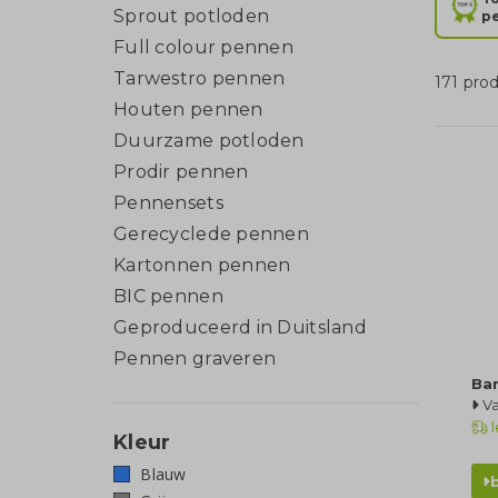
Sprout potloden
p
Full colour pennen
Tarwestro pennen
171 pro
Houten pennen
Duurzame potloden
Prodir pennen
Pennensets
Gerecyclede pennen
Kartonnen pennen
BIC pennen
Geproduceerd in Duitsland
Pennen graveren
Ba
Va
l
Kleur
Blauw