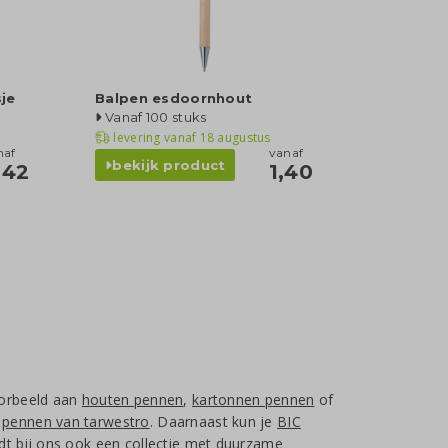
je
Balpen esdoornhout
Vanaf 100 stuks
levering vanaf
18 augustus
naf
vanaf
bekijk product
,42
1,40
oorbeeld aan
houten pennen
,
kartonnen pennen
of
s
pennen van tarwestro
. Daarnaast kun je
BIC
dt bij ons ook een collectie met
duurzame