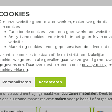
COOKIES
Om onze website goed te laten werken, maken we gebruik
Hulpli
van cookies:
in
Functionele cookies – voor een goed werkende website
Analytische cookies – voor inzicht in het gebruik van onz
website
Marketing cookies – voor gepersonaliseerde advertentie
r
Katoenen tassen
Pennen
Dopp
U kunt alle cookies toestaan of de niet strikt noodzakelijke
cookies weigeren. In alle gevallen gaan we zorgvuldig met uw
gegevens om. Daarover leest u meer in onze
privacy-policy
e
cookieverklaring
.
nen bedrukken
Personaliseren
Accepteren
e pennen zijn
hét promotieartikel
bij uitstek! Greengiving levert pe
in ons assortiment zijn gemaakt van
duurzame materialen
. Denk b
op een duurzame manier
reclame maken
voor je bedrijf of organisat
p 5 populaire