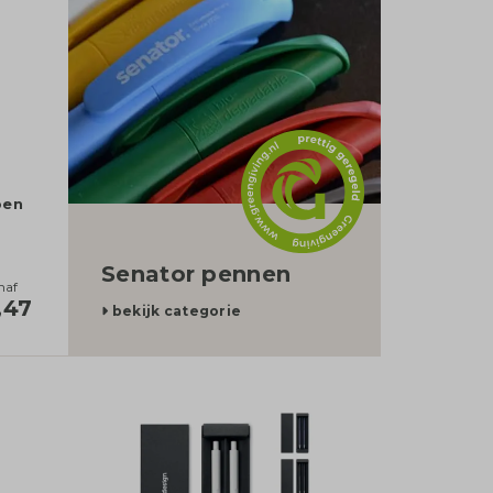
pen
Senator pennen
naf
,47
bekijk categorie