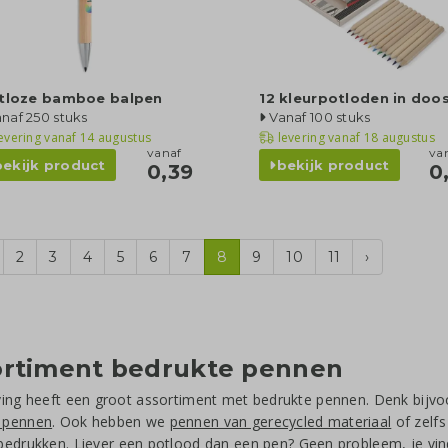
ktloze bamboe balpen
12 kleurpotloden in doos
naf 250 stuks
Vanaf 100 stuks
evering vanaf
14 augustus
levering vanaf
18 augustus
vanaf
va
bekijk product
bekijk product
0,39
0
2
3
4
5
6
7
8
9
10
11
›
ortiment bedrukte pennen
ing heeft een groot assortiment met bedrukte pennen. Denk bijv
 pennen
. Ook hebben we
pennen van gerecycled materiaal
of zelf
bedrukken
. Liever een potlood dan een pen? Geen probleem, je vin