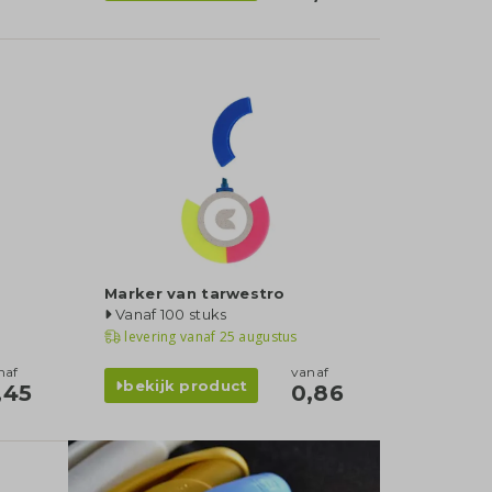
Marker van tarwestro
Vanaf 100 stuks
levering vanaf
25 augustus
naf
vanaf
bekijk product
,45
0,86
categorie