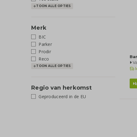
TOON ALLE OPTIES
Merk
BIC
Parker
Prodir
Ba
Reco
Va
TOON ALLE OPTIES
l
Regio van herkomst
Geproduceerd in de EU