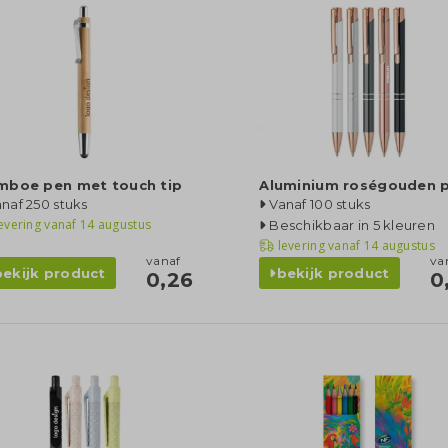
mboe pen met touch tip
Aluminium roségouden 
naf 250 stuks
Vanaf 100 stuks
evering vanaf
14 augustus
Beschikbaar in 5 kleuren
levering vanaf
14 augustus
vanaf
va
bekijk product
bekijk product
0,26
0