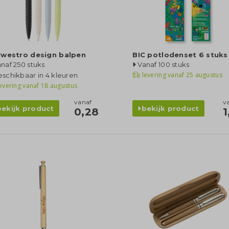
rwestro design balpen
BIC potlodenset 6 stuks
naf 250 stuks
Vanaf 100 stuks
levering vanaf
25 augustus
schikbaar in 4 kleuren
evering vanaf
18 augustus
vanaf
v
bekijk product
bekijk product
0,28
1