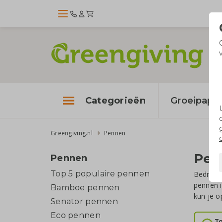
Categorieën
Groeipapie
Greengiving.nl
Pennen
Pen
Pennen
Top 5 populaire pennen
Bedrukt
pennen 
Bamboe pennen
kun je 
Senator pennen
Eco pennen
To