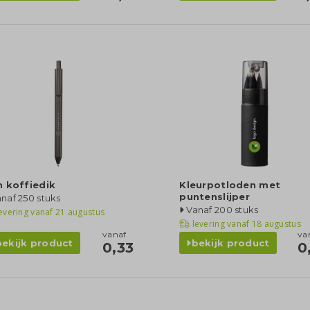
 koffiedik
Kleurpotloden met
puntenslijper
naf 250 stuks
Vanaf 200 stuks
evering vanaf
21 augustus
levering vanaf
18 augustus
vanaf
va
bekijk product
bekijk product
0,33
0