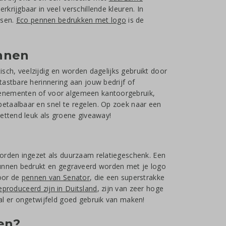
rkrijgbaar in veel verschillende kleuren. In
ssen.
Eco pennen bedrukken met logo
is de
nnen
ktisch, veelzijdig en worden dagelijks gebruikt door
 tastbare herinnering aan jouw bedrijf of
venementen of voor algemeen kantoorgebruik,
etaalbaar en snel te regelen. Op zoek naar een
zettend leuk als groene giveaway!
worden ingezet als duurzaam relatiegeschenk. Een
nnen bedrukt en gegraveerd worden met je logo
voor de
pennen van Senator
, die een superstrakke
produceerd zijn in Duitsland
, zijn van zeer hoge
al er ongetwijfeld goed gebruik van maken!
en?