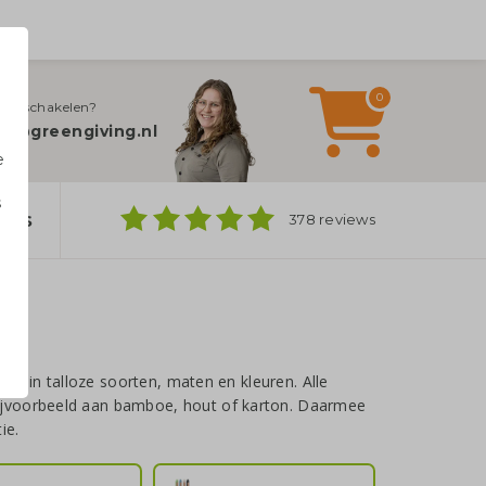
0
jn inschakelen?
fo@greengiving.nl
e
s
ers
378 reviews
n
nnen in talloze soorten, maten en kleuren. Alle
ijvoorbeeld aan bamboe, hout of karton. Daarmee
ie.