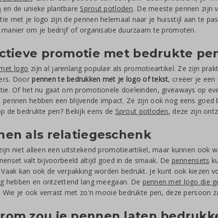
n
en de unieke plantbare
Sprout potloden
. De meeste pennen zijn ve
ie met je logo zijn de pennen helemaal naar je huisstijl aan te pa
 manier om je bedrijf of organisatie duurzaam te promoten.
ectieve promotie met bedrukte pe
met logo
zijn al jarenlang populair als promotieartikel. Ze zijn pra
ers. Door
pennen te bedrukken met je logo of tekst
, creëer je een
atie. Of het nu gaat om promotionele doeleinden, giveaways op e
 pennen hebben een blijvende impact. Ze zijn ook nog eens goed b
op de bedrukte pen? Bekijk eens de
Sprout potloden
, deze zijn ont
en als relatiegeschenk
ijn niet alleen een uitstekend promotieartikel, maar kunnen ook 
nenset valt bijvoorbeeld altijd goed in de smaak. De
pennensets
ku
. Vaak kan ook de verpakking worden bedrukt. Je kunt ook kiezen 
ing hebben en ontzettend lang meegaan. De
pennen met logo die ge
t. Wie je ook verrast met zo'n mooie bedrukte pen, deze persoon z
rom zou je pennen laten bedrukk