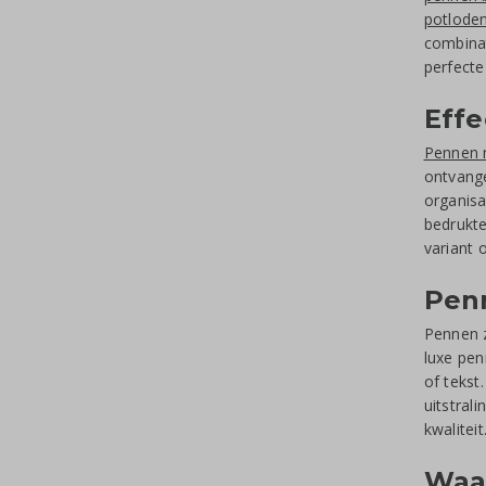
potlode
combinat
perfecte
Eff
Pennen 
ontvang
organis
bedrukte
variant 
Penn
Pennen z
luxe pen
of tekst
uitstral
kwalitei
Waa