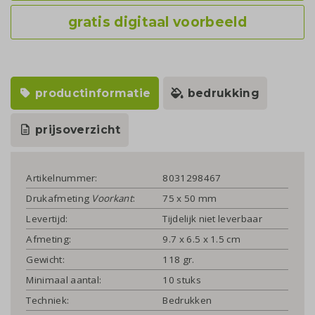
gratis digitaal voorbeeld
productinformatie
bedrukking
prijsoverzicht
Artikelnummer:
8031298467
Drukafmeting
Voorkant
:
75 x 50 mm
Levertijd:
Tijdelijk niet leverbaar
Afmeting:
9.7 x 6.5 x 1.5 cm
Gewicht:
118 gr.
Minimaal aantal:
10 stuks
Techniek:
Bedrukken