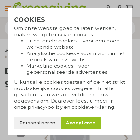
COOKIES
Om onze website goed te laten werken,
maken we gebruik van cookies:
Functionele cookies – voor een goed
werkende website
Bespaarproducten
Powerbanks
Analytische cookies – voor inzicht in het
Draadloze powerbank gerecycled ABS
gebruik van onze website
Marketing cookies – voor
Draadloze powerbank
gepersonaliseerde advertenties
gerecycled ABS
U kunt alle cookies toestaan of de niet strikt
noodzakelijke cookies weigeren. In alle
gevallen gaan we zorgvuldig met uw
gegevens om. Daarover leest u meer in
onze
privacy-policy
en
cookieverklaring
.
Personaliseren
Accepteren