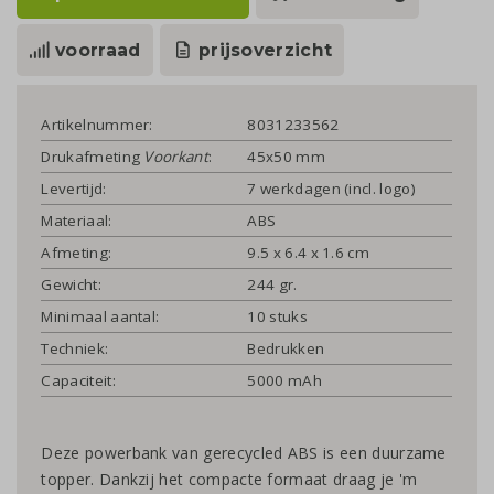
voorraad
prijsoverzicht
Artikelnummer:
8031233562
Drukafmeting
Voorkant
:
45x50 mm
Levertijd:
7 werkdagen (incl. logo)
Materiaal:
ABS
Afmeting:
9.5 x 6.4 x 1.6 cm
Gewicht:
244 gr.
Minimaal aantal:
10 stuks
Techniek:
Bedrukken
Capaciteit:
5000 mAh
Deze powerbank van gerecycled ABS is een duurzame
topper. Dankzij het compacte formaat draag je 'm