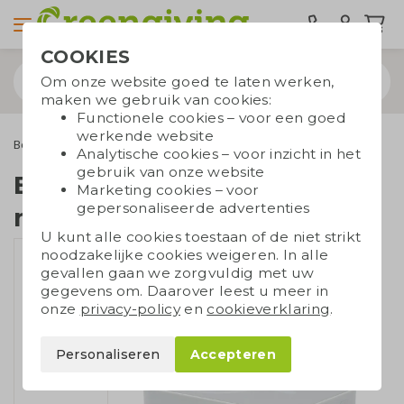
COOKIES
Om onze website goed te laten werken,
maken we gebruik van cookies:
Functionele cookies – voor een goed
werkende website
Bespaarproducten
Powerbanks
Eco powerbank 5.000 mAh
Analytische cookies – voor inzicht in het
gebruik van onze website
Eco powerbank 5.000
Marketing cookies – voor
gepersonaliseerde advertenties
mAh
U kunt alle cookies toestaan of de niet strikt
noodzakelijke cookies weigeren. In alle
gevallen gaan we zorgvuldig met uw
gegevens om. Daarover leest u meer in
onze
privacy-policy
en
cookieverklaring
.
Personaliseren
Accepteren