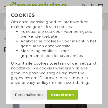
COOKIES
Om onze website goed te laten werken,
maken we gebruik van cookies:
Functionele cookies – voor een goed
werkende website
Duurzame tassen
Rugzakken
Rugzak met koord
Analytische cookies – voor inzicht in het
gebruik van onze website
Rugzak met koord
Marketing cookies – voor
gepersonaliseerde advertenties
U kunt alle cookies toestaan of de niet strikt
noodzakelijke cookies weigeren. In alle
gevallen gaan we zorgvuldig met uw
gegevens om. Daarover leest u meer in
onze
privacy-policy
en
cookieverklaring
.
Personaliseren
Accepteren