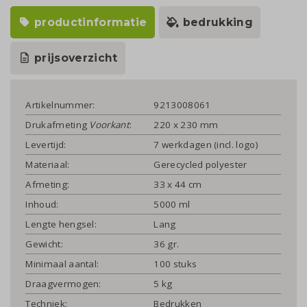
productinformatie
bedrukking
prijsoverzicht
Artikelnummer:
9213008061
Drukafmeting
Voorkant
:
220 x 230 mm
Levertijd:
7 werkdagen (incl. logo)
Materiaal:
Gerecycled polyester
Afmeting:
33 x 44 cm
Inhoud:
5000 ml
Lengte hengsel:
Lang
Gewicht:
36 gr.
Minimaal aantal:
100 stuks
Draagvermogen:
5 kg
Techniek:
Bedrukken