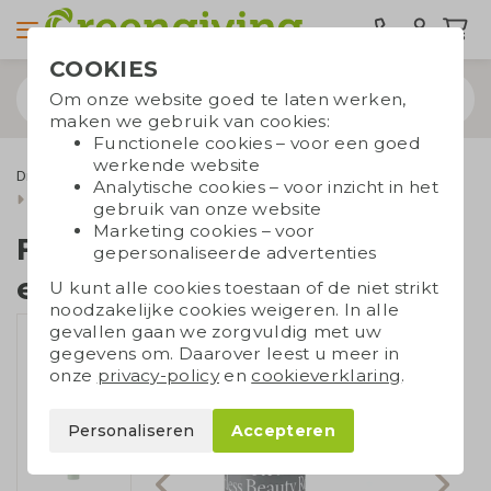
COOKIES
Om onze website goed te laten werken,
maken we gebruik van cookies:
Functionele cookies – voor een goed
werkende website
Drinkwaren
RVS waterflessen
Analytische cookies – voor inzicht in het
Fles gerecycled RVS enkelwandig
gebruik van onze website
Marketing cookies – voor
Fles gerecycled RVS
gepersonaliseerde advertenties
enkelwandig
U kunt alle cookies toestaan of de niet strikt
noodzakelijke cookies weigeren. In alle
gevallen gaan we zorgvuldig met uw
gegevens om. Daarover leest u meer in
onze
privacy-policy
en
cookieverklaring
.
Personaliseren
Accepteren