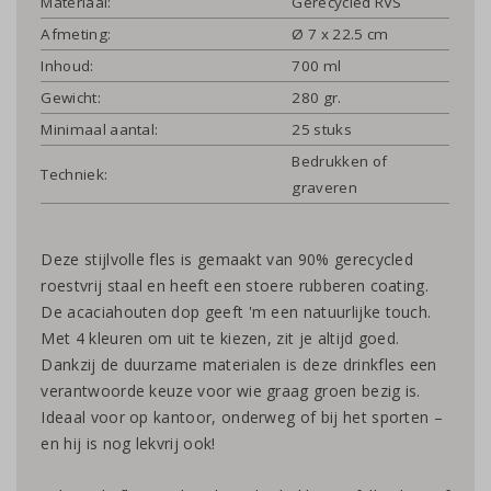
Materiaal:
Gerecycled RVS
Afmeting:
Ø 7 x 22.5 cm
Inhoud:
700 ml
Gewicht:
280 gr.
Minimaal aantal:
25 stuks
Bedrukken of
Techniek:
graveren
Deze stijlvolle fles is gemaakt van 90% gerecycled
roestvrij staal en heeft een stoere rubberen coating.
De acaciahouten dop geeft 'm een natuurlijke touch.
Met 4 kleuren om uit te kiezen, zit je altijd goed.
Dankzij de duurzame materialen is deze drinkfles een
verantwoorde keuze voor wie graag groen bezig is.
Ideaal voor op kantoor, onderweg of bij het sporten –
en hij is nog lekvrij ook!