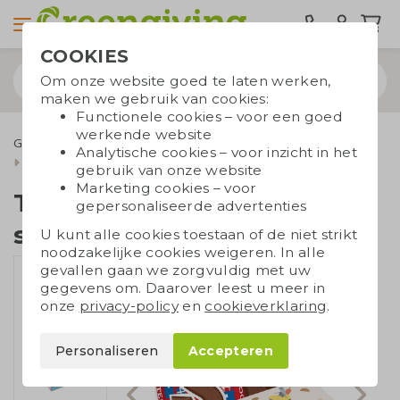
COOKIES
Om onze website goed te laten werken,
maken we gebruik van cookies:
Functionele cookies – voor een goed
werkende website
Geefmomenten
Sinterklaasgeschenken
Analytische cookies – voor inzicht in het
Tony's Chocolonely sintreep S
gebruik van onze website
Marketing cookies – voor
Tony's Chocolonely
gepersonaliseerde advertenties
sintreep S
U kunt alle cookies toestaan of de niet strikt
noodzakelijke cookies weigeren. In alle
gevallen gaan we zorgvuldig met uw
gegevens om. Daarover leest u meer in
onze
privacy-policy
en
cookieverklaring
.
Personaliseren
Accepteren