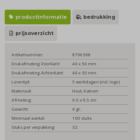
productinformatie
bedrukking
prijsoverzicht
Artikelnummer:
8796398
Drukafmeting
Voorkant
:
40 x 50 mm
Drukafmeting
Achterkant
:
40 x 50 mm
Levertijd:
5 werkdagen (incl. logo)
Materiaal:
Hout, Katoen
Afmeting:
9.5 x 9.5 cm
Gewicht:
4 gr.
Minimaal aantal:
100 stuks
Stuks per verpakking:
32