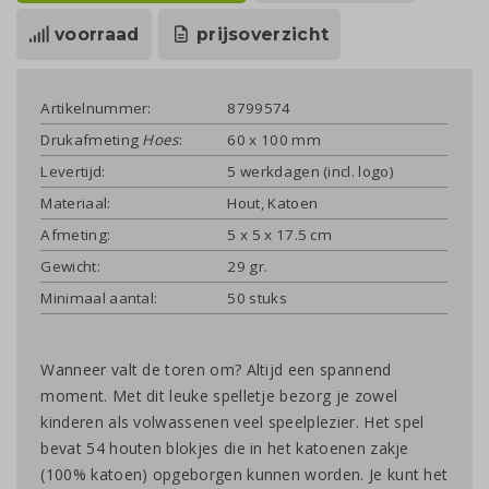
voorraad
prijsoverzicht
Artikelnummer:
8799574
Drukafmeting
Hoes
:
60 x 100 mm
Levertijd:
5 werkdagen (incl. logo)
Materiaal:
Hout, Katoen
Afmeting:
5 x 5 x 17.5 cm
Gewicht:
29 gr.
Minimaal aantal:
50 stuks
Wanneer valt de toren om? Altijd een spannend
moment. Met dit leuke spelletje bezorg je zowel
kinderen als volwassenen veel speelplezier. Het spel
bevat 54 houten blokjes die in het katoenen zakje
(100% katoen) opgeborgen kunnen worden. Je kunt het