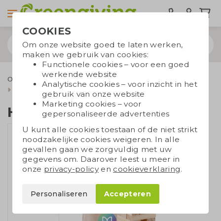
COOKIES
Om onze website goed te laten werken,
maken we gebruik van cookies:
Functionele cookies – voor een goed
werkende website
Outdoor & Vrije tijd
Speelgoed en spellen
Spellen
Analytische cookies – voor inzicht in het
Houten toren spel
gebruik van onze website
Marketing cookies – voor
Houten toren spel
gepersonaliseerde advertenties
U kunt alle cookies toestaan of de niet strikt
noodzakelijke cookies weigeren. In alle
gevallen gaan we zorgvuldig met uw
gegevens om. Daarover leest u meer in
onze
privacy-policy
en
cookieverklaring
.
Personaliseren
Accepteren