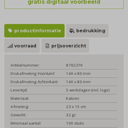
gratis digitaal voorbeeld
productinformatie
bedrukking
voorraad
prijsoverzicht
Artikelnummer:
8792379
Drukafmeting
Voorkant
:
140 x 80 mm
Drukafmeting
Achterkant
:
140 x 80 mm
Levertijd:
5 werkdagen (incl. logo)
Materiaal:
Katoen
Afmeting:
23 x 15 cm
Gewicht:
32 gr.
Minimaal aantal:
100 stuks