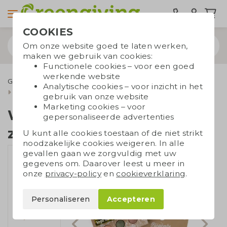
COOKIES
Om onze website goed te laten werken,
maken we gebruik van cookies:
Functionele cookies – voor een goed
werkende website
Groene relatiegeschenken
Zaadbommen
Analytische cookies – voor inzicht in het
Weggever met 3 zaadbommen
gebruik van onze website
Marketing cookies – voor
Weggever met 3
gepersonaliseerde advertenties
zaadbommen
U kunt alle cookies toestaan of de niet strikt
noodzakelijke cookies weigeren. In alle
gevallen gaan we zorgvuldig met uw
gegevens om. Daarover leest u meer in
onze
privacy-policy
en
cookieverklaring
.
Personaliseren
Accepteren