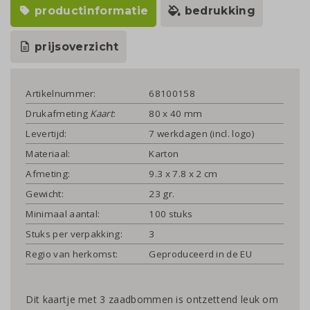
productinformatie
bedrukking
prijsoverzicht
Artikelnummer:
68100158
Drukafmeting
Kaart
:
80 x 40 mm
Levertijd:
7 werkdagen (incl. logo)
Materiaal:
Karton
Afmeting:
9.3 x 7.8 x 2 cm
Gewicht:
23 gr.
Minimaal aantal:
100 stuks
Stuks per verpakking:
3
Regio van herkomst:
Geproduceerd in de EU
Dit kaartje met 3 zaadbommen is ontzettend leuk om