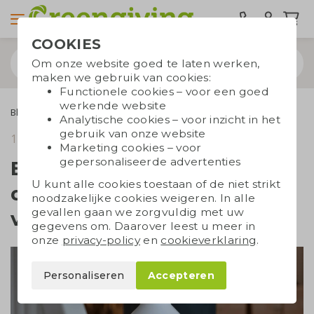
COOKIES
Om onze website goed te laten werken,
maken we gebruik van cookies:
Functionele cookies – voor een goed
werkende website
Blogs
Een golf van verandering door wegwerpflessen te verbannen
Analytische cookies – voor inzicht in het
gebruik van onze website
14 juli 2020
leestijd 3 min.
Marketing cookies – voor
gepersonaliseerde advertenties
Een golf van verandering
U kunt alle cookies toestaan of de niet strikt
door wegwerpflessen te
noodzakelijke cookies weigeren. In alle
gevallen gaan we zorgvuldig met uw
verbannen
gegevens om. Daarover leest u meer in
onze
privacy-policy
en
cookieverklaring
.
Personaliseren
Accepteren