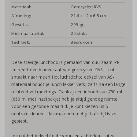
Materiaal:
Gerecycled RVS
Afmeting:
21.6 x 12 x 6.5 cm
Gewicht:
295 gr.
Minimaal aantal:
25 stuks
Techniek:
Bedrukken
Deze stevige lunchbox is gemaakt van duurzaam PP
en heeft een binnenkant van gerecycled RVS – dat
smaakt naar meer! Het luchtdichte deksel van AS-
materiaal houdt je lunch lekker vers, zelfs na een lange
ochtend vol meetings. Dankzij een inhoud van 750 ml
(650 ml met inzetbakje) heb je altijd genoeg ruimte
voor een gezonde maaltijd. Je kunt kiezen uit 5
neutrale kleuren, dus matchen met je huisstijl is zo
gepiept.
Je kunt het deksel én de voor- en achterkant laten