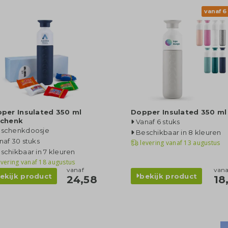
vanaf 6
per Insulated 350 ml
Dopper Insulated 350 ml
chenk
Vanaf 6 stuks
schenkdoosje
Beschikbaar in 8 kleuren
naf 30 stuks
levering vanaf
13 augustus
schikbaar in 7 kleuren
evering vanaf
18 augustus
vanaf
vana
ekijk product
bekijk product
24,58
18