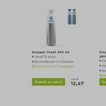
Dopper Steel 490 ml
Dop
ges
Vanaf 12 stuks
Ge
Beschikbaar in 3 kleuren
Va
levering vanaf
13 augustus
Be
l
vanaf
bekijk product
b
12,47