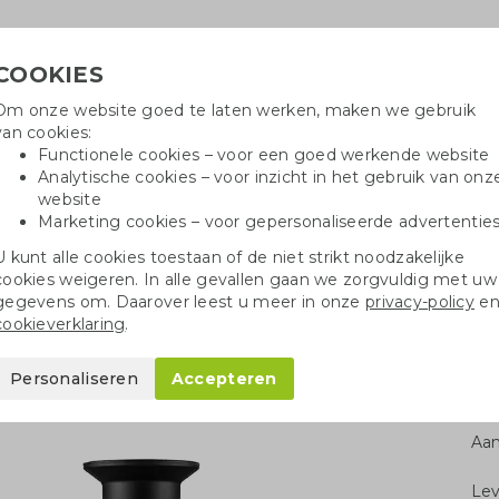
COOKIES
Om onze website goed te laten werken, maken we gebruik
Hulpli
van cookies:
in
Functionele cookies – voor een goed werkende website
Analytische cookies – voor inzicht in het gebruik van onz
website
Marketing cookies – voor gepersonaliseerde advertentie
r
Katoenen tassen
Pennen
Dopp
U kunt alle cookies toestaan of de niet strikt noodzakelijke
cookies weigeren. In alle gevallen gaan we zorgvuldig met uw
lated 350 ml zwart
gegevens om. Daarover leest u meer in onze
privacy-policy
e
cookieverklaring
.
350 ml zwart
Personaliseren
Accepteren
Aan
Le