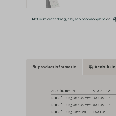
productinformatie
bedrukkin
Artikelnummer:
530020_ZW
Drukafmeting
30 x 35 mm
:
30 x 35 mm
Drukafmeting
60 x 35 mm
:
60 x 35 mm
Drukafmeting
Voor- en
180 x 35 mm