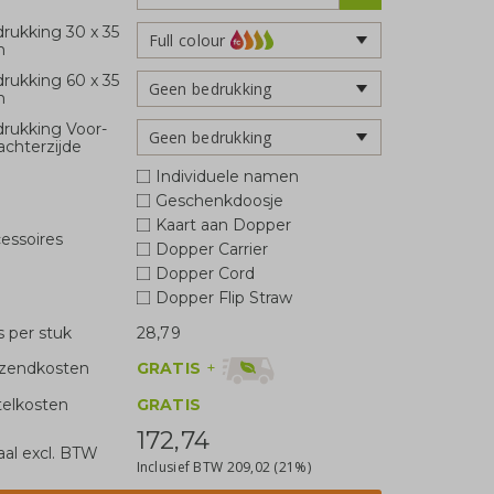
rukking 30 x 35
Full colour
m
rukking 60 x 35
Geen bedrukking
m
rukking Voor-
Geen bedrukking
achterzijde
Individuele namen
Geschenkdoosje
Kaart aan Dopper
essoires
Dopper Carrier
Dopper Cord
Dopper Flip Straw
js per stuk
28,79
GRATIS
+
zendkosten
telkosten
GRATIS
172,74
aal excl. BTW
Inclusief BTW
209,02
(21%)