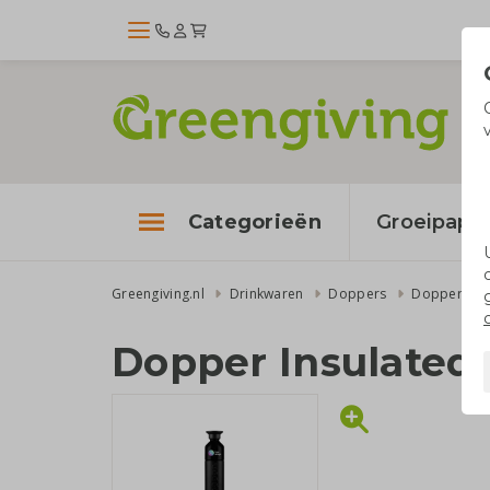
Categorieën
Groeipapie
Greengiving.nl
Drinkwaren
Doppers
Dopper Insu
Dopper Insulated 