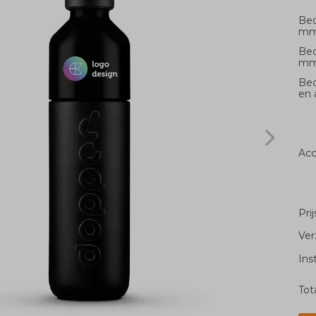
Bed
m
Bed
m
Bed
en 
Acc
Pri
Ver
Ins
Tot