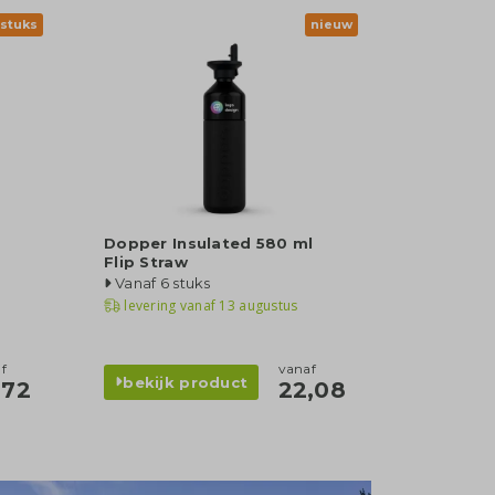
 stuks
nieuw
Dopper Insulated 580 ml
Flip Straw
Vanaf 6 stuks
levering vanaf
13 augustus
f
vanaf
bekijk product
,72
22,08