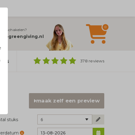
0
jn inschakelen?
fo@greengiving.nl
e
s
ers
378 reviews
n
maak zelf een preview
6
tal stuks
verdatum