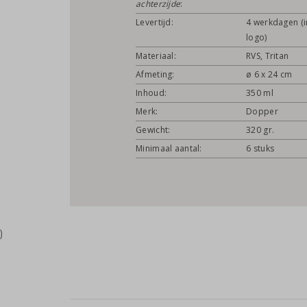
achterzijde
:
Levertijd:
4 werkdagen (i
logo)
Materiaal:
RVS, Tritan
Afmeting:
ø 6 x 24 cm
Inhoud:
350 ml
Merk:
Dopper
Gewicht:
320 gr.
Minimaal aantal:
6 stuks
)