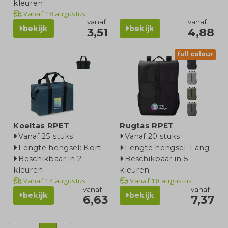
kleuren
Vanaf
18 augustus
vanaf
vanaf
bekijk
bekijk
3,51
4,88
full colour
Koeltas RPET
Rugtas RPET
Vanaf 25 stuks
Vanaf 20 stuks
Lengte hengsel: Kort
Lengte hengsel: Lang
Beschikbaar in 2
Beschikbaar in 5
kleuren
kleuren
Vanaf
14 augustus
Vanaf
18 augustus
vanaf
vanaf
bekijk
bekijk
6,63
7,37