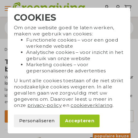
COOKIES
Om onze website goed te laten werken,
maken we gebruik van cookies:
Functionele cookies – voor een goed
werkende website
Duurzame tassen
Full colour bedrukbare tassen
Analytische cookies – voor inzicht in het
gebruik van onze website
Tassen met full colour
Marketing cookies – voor
bedrukking
gepersonaliseerde advertenties
Wil je een foto laten bedrukken op een tas? Of heb je een
full colour
U kunt alle cookies toestaan of de niet strikt
logo of tekst
? Bij Greengiving kun je deze op een
duurzame tas
noodzakelijke cookies weigeren. In alle
laten bedrukken. Of het nu katoenen of papieren tassen zijn, alle
gevallen gaan we zorgvuldig met uw
kleuren komen er
haarscherp
op. Heb je nog vragen of wil je dat we
gegevens om. Daarover leest u meer in
even meedenken? Neem contact op met onze verkoopspecialist!
onze
privacy-policy
en
cookieverklaring
.
Sorteer op
Filter
Personaliseren
Accepteren
populaire keuze