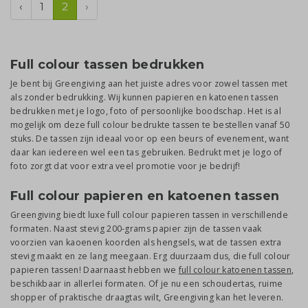
‹
1
2
›
Full colour tassen bedrukken
Je bent bij Greengiving aan het juiste adres voor zowel tassen met
als zonder bedrukking. Wij kunnen papieren en katoenen tassen
bedrukken met je logo, foto of persoonlijke boodschap. Het is al
mogelijk om deze full colour bedrukte tassen te bestellen vanaf 50
stuks. De tassen zijn ideaal voor op een beurs of evenement, want
daar kan iedereen wel een tas gebruiken. Bedrukt met je logo of
foto zorgt dat voor extra veel promotie voor je bedrijf!
Full colour papieren en katoenen tassen
Greengiving biedt luxe full colour papieren tassen in verschillende
formaten. Naast stevig 200-grams papier zijn de tassen vaak
voorzien van kaoenen koorden als hengsels, wat de tassen extra
stevig maakt en ze lang meegaan. Erg duurzaam dus, die full colour
papieren tassen! Daarnaast hebben we
full colour katoenen tassen
,
beschikbaar in allerlei formaten. Of je nu een schoudertas, ruime
shopper of praktische draagtas wilt, Greengiving kan het leveren.