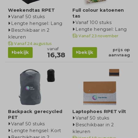
Weekendtas RPET
Full colour katoenen
tas
Vanaf 50 stuks
Vanaf 100 stuks
Lengte hengsel: Lang
Lengte hengsel: Lang
Beschikbaar in 2
Vanaf
23 november
kleuren
Vanaf
24 augustus
vanaf
prijs op
bekijk
bekijk
16,38
aanvraag
Backpack gerecycled
Laptophoes RPET vilt
PET
Vanaf 50 stuks
Vanaf 50 stuks
Beschikbaar in 2
Lengte hengsel: Kort
kleuren
Beschikbaar in 2
Vanaf
18 augustus