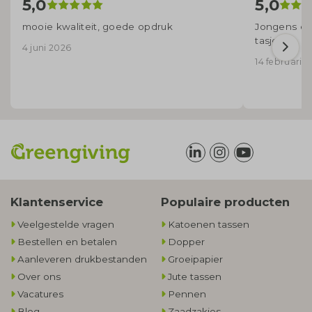
5,0
5,0
mooie kwaliteit, goede opdruk
Jongens en 
tasjes
4 juni 2026
14 februari 
Klantenservice
Populaire producten
Veelgestelde vragen
Katoenen tassen
Bestellen en betalen
Dopper
Aanleveren drukbestanden
Groeipapier
Over ons
Jute tassen
Vacatures
Pennen
Blog
Zaadzakjes