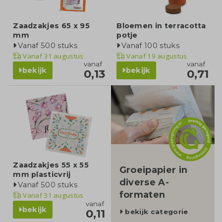
Zaadzakjes 65 x 95
Bloemen in terracotta
mm
potje
Vanaf 500 stuks
Vanaf 100 stuks
Vanaf
31 augustus
Vanaf
19 augustus
vanaf
vanaf
bekijk
bekijk
0,13
0,71
categorie
Zaadzakjes 55 x 55
Groeipapier in
mm plasticvrij
diverse A-
Vanaf 500 stuks
formaten
Vanaf
31 augustus
vanaf
bekijk
0,11
bekijk categorie