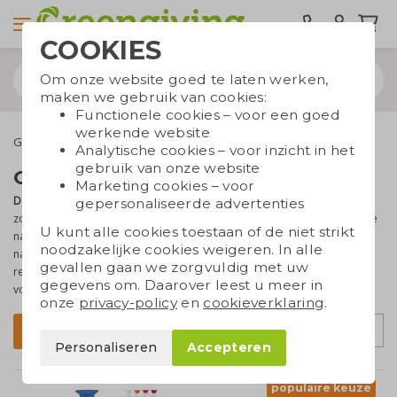
COOKIES
Om onze website goed te laten werken,
maken we gebruik van cookies:
Functionele cookies – voor een goed
werkende website
Geefmomenten
Seizoensgeschenken
Lentegeschenken
Analytische cookies – voor inzicht in het
gebruik van onze website
Geschenken voor de lente
Marketing cookies – voor
De lente
is een seizoen waar iedereen blij van wordt. Warme
gepersonaliseerde advertenties
zonnestralen, groene knoppen aan de bomen, kleurrijke bloeiende
U kunt alle cookies toestaan of de niet strikt
narcissen langs de weg, vogels die fluiten... Naast dat het in de
noodzakelijke cookies weigeren. In alle
natuur een prachtige tijd is, is het ook een mooi moment om je
gevallen gaan we zorgvuldig met uw
relaties iets van deze lentekriebels mee te geven. Speel in op het
gegevens om. Daarover leest u meer in
voorjaar met deze
groene geschenken
!
onze
privacy-policy
en
cookieverklaring
.
Sorteer op
Filter
Personaliseren
Accepteren
populaire keuze