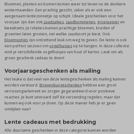
Bloemen, planten en bomen komen weer tot leven na de donkere
wintermaanden. Een prachtig gezicht, zeker als er ook een
aangenaam lentezonnetje op schijnt. Ideale geschenken voor het
voorjaar zijn dan ook
zaadzakjes
,
zaadbommetjes
,
groeipapier
en
kweeksets. Je relaties kunnen prachtige bloemen, kruiden of
groenten laten groeien, net welke zaadsoort je kiest. Ook
bloempotjes
zijn ontzettend leuk om weg te geven. De lente is ook
een perfect seizoen om
vogelhuisjes
op te hangen. In deze collectie
vind je verschillende vogelhuisjes van hout of karton. Leuk om als
groen geschenk cadeau te doen!
Voorjaarsgeschenken als mailing
Het leuke is dat veel van deze lentegeschenken als mailing kunnen
worden verstuurd.
Brievenbusgeschenken
hebben een groot
verrassingselement en zorgen gegarandeerd voor positieve
reacties. Je kunt uiteraard zelf de verzending regelen, maar dat
kunnen wij ook voor je doen. Op deze manier heb je er geen
omkijken naar!
Lente cadeaus met bedrukking
Alle duurzame geschenken in deze categorie kunnen worden