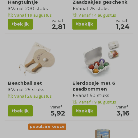
Hangtuintje
Zaadzakjes geschenk
Vanaf 200 stuks
Vanaf 25 stuks
Vanaf
19 augustus
Vanaf
14 augustus
vanaf
vanaf
bekijk
bekijk
2,81
1,24
Beachball set
Eierdoosje met 6
zaadbommen
Vanaf 25 stuks
Vanaf 50 stuks
Vanaf
26 augustus
Vanaf
19 augustus
vanaf
vanaf
bekijk
bekijk
5,92
3,16
populaire keuze