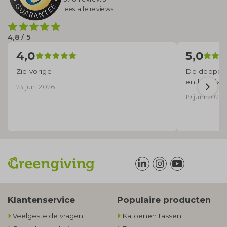
lees alle reviews
4,8 / 5
4,0
5,0
Zie vorige
De doppers
enthousias
23 juni 2026
19 juni 2025
Klantenservice
Populaire producten
Veelgestelde vragen
Katoenen tassen