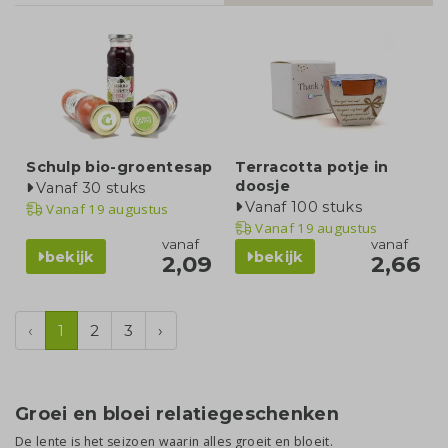
Schulp bio-groentesap
Terracotta potje in
doosje
Vanaf 30 stuks
Vanaf 100 stuks
Vanaf
19 augustus
Vanaf
19 augustus
vanaf
vanaf
bekijk
bekijk
2,09
2,66
‹
1
2
3
›
Groei en bloei relatiegeschenken
De lente is het seizoen waarin alles groeit en bloeit.