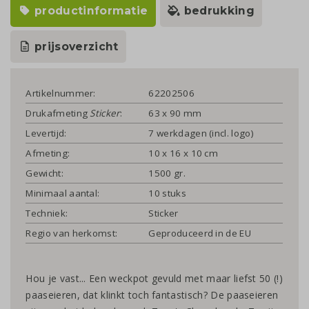
productinformatie
bedrukking
prijsoverzicht
Artikelnummer:
62202506
Drukafmeting
Sticker
:
63 x 90 mm
Levertijd:
7 werkdagen (incl. logo)
Afmeting:
10 x 16 x 10 cm
Gewicht:
1500 gr.
Minimaal aantal:
10 stuks
Techniek:
Sticker
Regio van herkomst:
Geproduceerd in de EU
Hou je vast... Een weckpot gevuld met maar liefst 50 (!)
paaseieren, dat klinkt toch fantastisch? De paaseieren