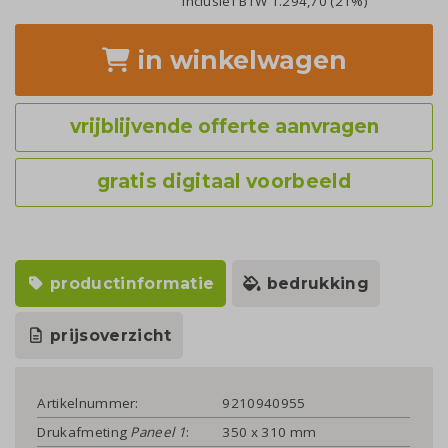
Inclusief BTW
1.294,70
(21%)
in winkelwagen
vrijblijvende offerte aanvragen
gratis digitaal voorbeeld
productinformatie
bedrukking
prijsoverzicht
Artikelnummer:
9210940955
Drukafmeting
Paneel 1
:
350 x 310 mm