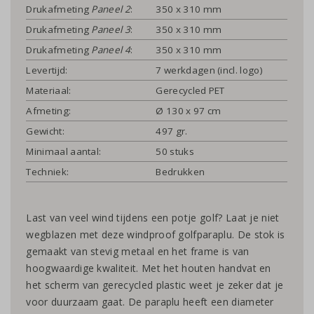
Drukafmeting
Paneel 2
:
350 x 310 mm
Drukafmeting
Paneel 3
:
350 x 310 mm
Drukafmeting
Paneel 4
:
350 x 310 mm
Levertijd:
7 werkdagen (incl. logo)
Materiaal:
Gerecycled PET
Afmeting:
Ø 130 x 97 cm
Gewicht:
497 gr.
Minimaal aantal:
50 stuks
Techniek:
Bedrukken
Last van veel wind tijdens een potje golf? Laat je niet
wegblazen met deze windproof golfparaplu. De stok is
gemaakt van stevig metaal en het frame is van
hoogwaardige kwaliteit. Met het houten handvat en
het scherm van gerecycled plastic weet je zeker dat je
voor duurzaam gaat. De paraplu heeft een diameter