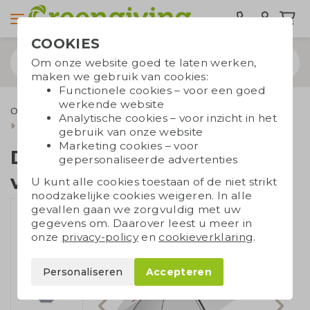
COOKIES
Om onze website goed te laten werken,
maken we gebruik van cookies:
Functionele cookies – voor een goed
werkende website
Outdoor & Vrije tijd
Duurzame paraplu's
Stormparaplu's
Analytische cookies – voor inzicht in het
Duurzame golfparaplu voor twee
gebruik van onze website
Marketing cookies – voor
Duurzame golfparaplu
gepersonaliseerde advertenties
voor twee
U kunt alle cookies toestaan of de niet strikt
noodzakelijke cookies weigeren. In alle
gevallen gaan we zorgvuldig met uw
gegevens om. Daarover leest u meer in
onze
privacy-policy
en
cookieverklaring
.
Personaliseren
Accepteren