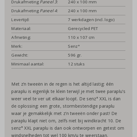
Drukafmeting
Paneel 3
:
240 x 100 mm
Drukafmeting
Paneel 4
:
240 x 100 mm
Levertijd:
7 werkdagen (incl. logo)
Materiaal:
Gerecycled PET
Afmeting:
110 x 107 cm
Merk:
Senz°
Gewicht:
596 gr.
Minimaal aantal:
12 stuks
Met z’n tweeën in de regen is het altijd lastig: één
paraplu is eigenlijk te klein terwijl je met twee paraplu’s
weer veel te ver uit elkaar loopt. De senz° XXL is dan
de oplossing: een grote, stormbestendige paraplu
waar je gemakkelijk met z’n tweeën onder past! De
paraplu klapt niet om, zelfs niet bij windkracht 10. De
senz° XXL paraplu is dan ook ontworpen en getest om
windsnelheden tot wel 100 km/u te weerstaan.