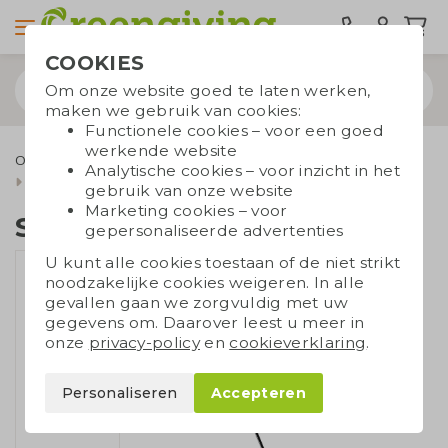
COOKIES
Om onze website goed te laten werken,
maken we gebruik van cookies:
Functionele cookies – voor een goed
werkende website
Outdoor & Vrije tijd
Duurzame paraplu's
Stormparaplu's
Analytische cookies – voor inzicht in het
Senz° XXL
gebruik van onze website
Marketing cookies – voor
Senz° XXL
gepersonaliseerde advertenties
U kunt alle cookies toestaan of de niet strikt
noodzakelijke cookies weigeren. In alle
gevallen gaan we zorgvuldig met uw
gegevens om. Daarover leest u meer in
onze
privacy-policy
en
cookieverklaring
.
Personaliseren
Accepteren