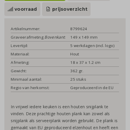
voorraad
prijsoverzicht
Artikelnummer:
8799624
Graveerafmeting
Bovenkant
:
149 x 149 mm
Levertijd:
5 werkdagen (incl. logo)
Materiaal:
Hout
Afmeting:
18 x 37 x 1.2 cm
Gewicht:
362 gr.
Minimaal aantal:
25 stuks
Regio van herkomst:
Geproduceerd in de EU
In vrijwel iedere keuken is een houten snijplank te
vinden. Deze prachtige houten plank kan zowel als
snijplank als serveerplank worden gebruikt. De plank is
gemaakt van EU geproduceerd elzenhout en heeft een