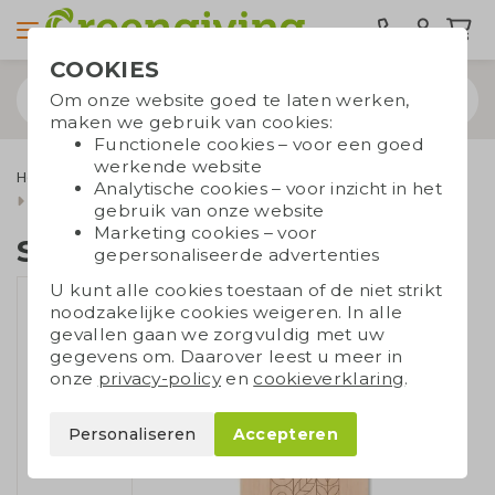
COOKIES
Om onze website goed te laten werken,
maken we gebruik van cookies:
Functionele cookies – voor een goed
werkende website
Home & Living
Keuken relatiegeschenken
Snijplanken
Analytische cookies – voor inzicht in het
Snijplank elzenhout
gebruik van onze website
Marketing cookies – voor
Snijplank elzenhout
gepersonaliseerde advertenties
U kunt alle cookies toestaan of de niet strikt
noodzakelijke cookies weigeren. In alle
gevallen gaan we zorgvuldig met uw
gegevens om. Daarover leest u meer in
onze
privacy-policy
en
cookieverklaring
.
Personaliseren
Accepteren