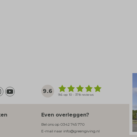
9.6
9.6 op 10 - 378 reviews
ten
Even overleggen?
Bel ons op
0342 745 770
E-mail naar
info@greengiving.nl