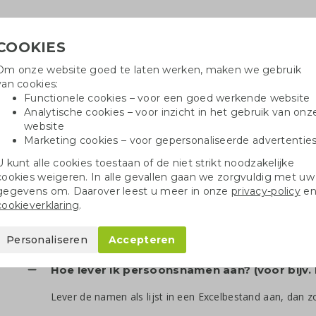
COOKIES
Om onze website goed te laten werken, maken we gebruik
Hulpli
van cookies:
in
Functionele cookies – voor een goed werkende website
Analytische cookies – voor inzicht in het gebruik van onz
website
Marketing cookies – voor gepersonaliseerde advertentie
r
Katoenen tassen
Pennen
Dopp
U kunt alle cookies toestaan of de niet strikt noodzakelijke
cookies weigeren. In alle gevallen gaan we zorgvuldig met uw
gegevens om. Daarover leest u meer in onze
privacy-policy
e
cookieverklaring
.
Alles over drinkflessen
Personaliseren
Accepteren
Hoe lever ik persoonsnamen aan? (voor bijv.
Lever de namen als lijst in een Excelbestand aan, dan