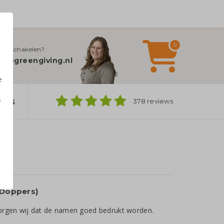
0
jn inschakelen?
fo@greengiving.nl
e
s
ers
378 reviews
n
 Doppers)
 zorgen wij dat de namen goed bedrukt worden.